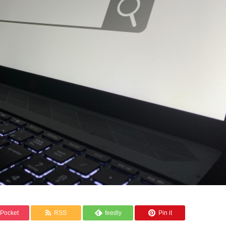
Pocket
RSS
feedly
Pin it